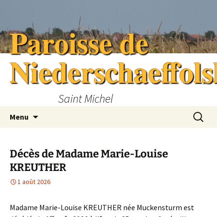
Aller
au
Paroisse de
contenu
Niederschaeffol
Saint Michel
Recherc
Menu
Décès de Madame Marie-Louise
KREUTHER
1 août 2026
Madame Marie-Louise KREUTHER née Muckensturm est
er