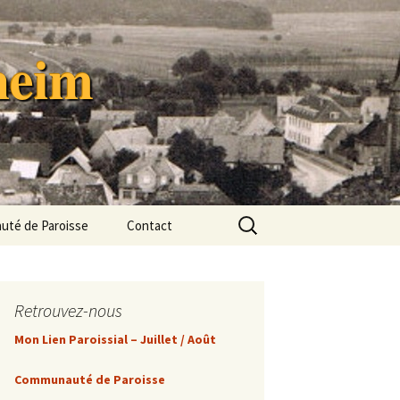
heim
Rechercher :
té de Paroisse
Contact
uté de
 « Terre de
»
Retrouvez-nous
astoral
Mon Lien Paroissial – Juillet / Août
Animation
Communauté de Paroisse