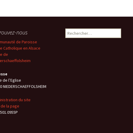
rouvez-nous
Rechercher :
unauté de Paroisse
se Catholique en Alsace
ie de
erschaeffolsheim
esse
e de l’Eglise
00 NIEDERSCHAEFFOLSHEIM
nistration du site
 de la page
501.0955P