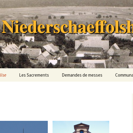
 Niederschaeffols
lise
Les Sacrements
Demandes de messes
Communau
oire
Funérailles
Communa
Paroisses
Missions 
tos
Conseil P
Équipe d’
Pastorale