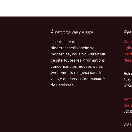
À propos de ce site
Ret
La paroisse de
Comm
Niederschaeffolsheim se
Egli
modernise, vous trouverez sur
Mair
ce site toutes les informations
Nied
concernant les messes et les
événements religieux dans le
Adr
village ou dans la Communauté
1, ru
de Paroisses.
675
Admi
Haut
v210
OVH