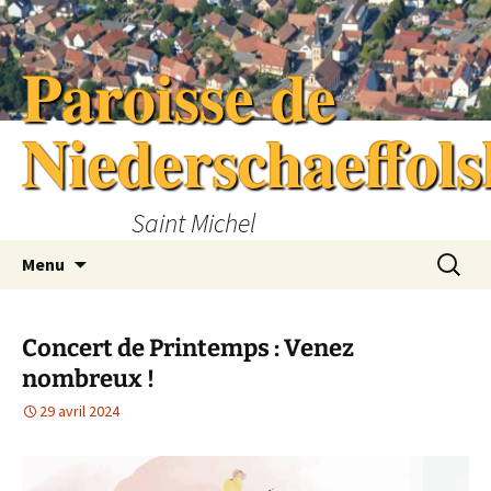
Aller
au
Paroisse de
contenu
Niederschaeffol
Saint Michel
Recherc
Menu
Concert de Printemps : Venez
nombreux !
29 avril 2024