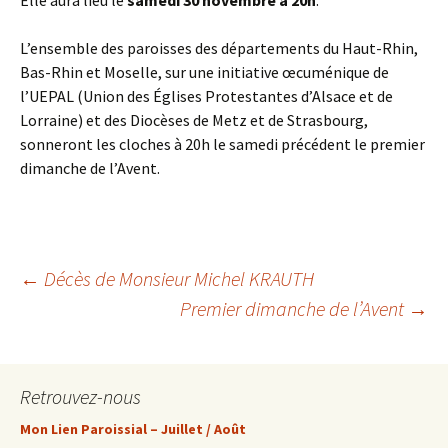
Elle aura lieu le
samedi 30 novembre à 20h
.
L’ensemble des paroisses des départements du Haut-Rhin,
Bas-Rhin et Moselle, sur une initiative œcuménique de
l’UEPAL (Union des Églises Protestantes d’Alsace et de
Lorraine) et des Diocèses de Metz et de Strasbourg,
sonneront les cloches à 20h le samedi précédent le premier
dimanche de l’Avent.
Navigation
←
Décès de Monsieur Michel KRAUTH
Premier dimanche de l’Avent
→
des
Retrouvez-nous
articles
Mon Lien Paroissial – Juillet / Août