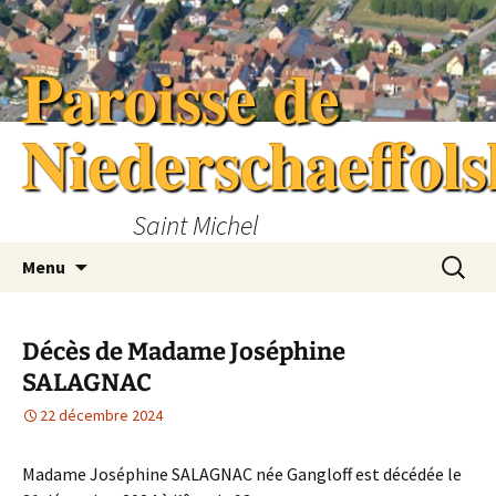
Aller
au
Paroisse de
contenu
Niederschaeffol
Saint Michel
Recherc
Menu
Décès de Madame Joséphine
SALAGNAC
22 décembre 2024
Madame Joséphine SALAGNAC née Gangloff est décédée le