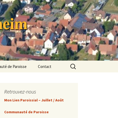
heim
Rechercher :
té de Paroisse
Contact
uté de
 « Terre de
»
Retrouvez-nous
astoral
Mon Lien Paroissial – Juillet / Août
’Animation
Communauté de Paroisse
e