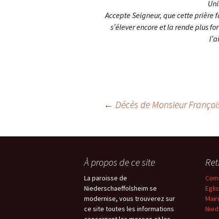
Uni
Accepte Seigneur, que cette prière fa
s’élever encore et la rende plus fo
l’a
Navigation
←
Décès de Monsieur Françoi
des
À propos de ce site
Ret
articles
La paroisse de
Comm
Niederschaeffolsheim se
Egli
modernise, vous trouverez sur
Mair
ce site toutes les informations
Nied