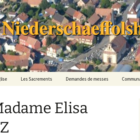
 Niederschaeffols
lise
Les Sacrements
Demandes de messes
Communau
oire
Funérailles
Communa
Paroisses
Madame Elisa
Missions 
tos
Conseil P
TZ
Équipe d
Pastoral