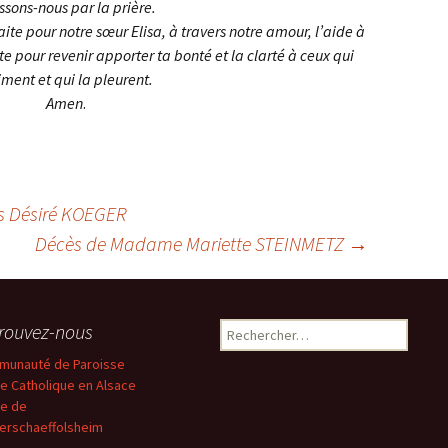
ssons-nous par la prière.
ite pour notre sœur Elisa, à travers notre amour, l’aide à
rte pour revenir apporter ta bonté et la clarté à ceux qui
iment et qui la pleurent.
Amen
.
s Désiré KOEGER
Décès de Madame Mariette STEINMETZ
→
rouvez-nous
Rechercher :
unauté de Paroisse
se Catholique en Alsace
ie de
erschaeffolsheim