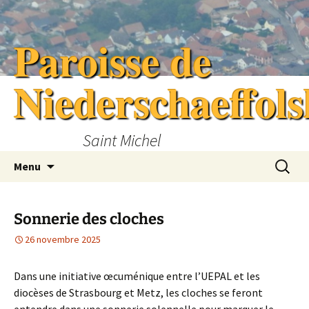
Aller
au
Paroisse de
contenu
Niederschaeffol
Saint Michel
Recherc
Menu
Sonnerie des cloches
26 novembre 2025
Dans une initiative œcuménique entre l’UEPAL et les
diocèses de Strasbourg et Metz, les cloches se feront