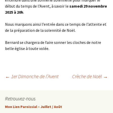
entendre dans une sonnerie solennelle pour marquer le
début du temps de l’Avent, à savoir le
samedi 29 novembre
2025 à 20h
.
Nous marquons ainsi l’entrée dans ce temps de l’attente et
de la préparation de la solennité de Noël.
Bernard se chargera de faire sonner les cloches de notre
belle église à toute volée.
Navigation
←
1er Dimanche de l’Avent
Crèche de Noël
→
des
Retrouvez-nous
articles
Mon Lien Paroissial – Juillet / Août