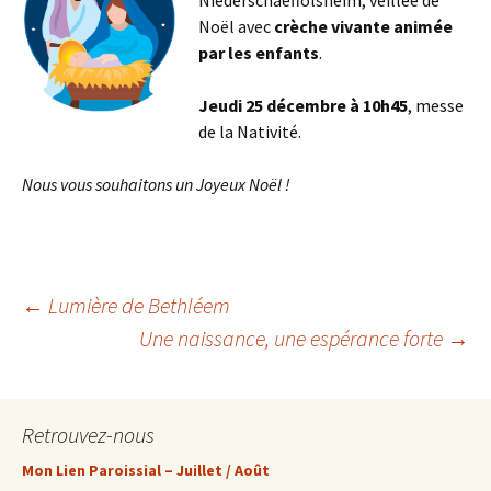
Niederschaeffolsheim, veillée de
Noël avec
crèche vivante animée
par les enfants
.
Jeudi 25 décembre à 10h45
, messe
de la Nativité.
Nous vous souhaitons un Joyeux Noël !
Navigation
←
Lumière de Bethléem
Une naissance, une espérance forte
→
des
Retrouvez-nous
articles
Mon Lien Paroissial – Juillet / Août