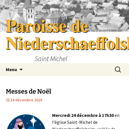
Aller
au
Paroisse de
contenu
Niederschaeffol
Saint Michel
Recherc
Menu
Messes de Noël
24 décembre 2025
Mercredi 24 décembre à 17h30
en
l’église Saint-Michel de