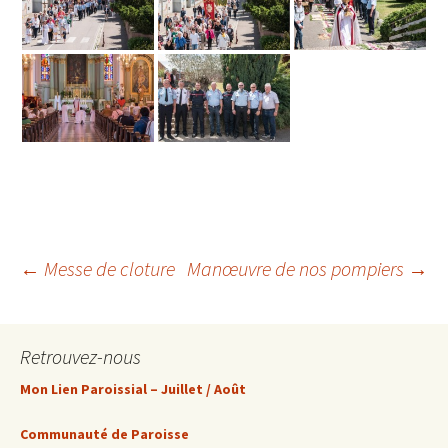
Navigation
←
Messe de cloture
Manœuvre de nos pompiers
→
des
Retrouvez-nous
articles
Mon Lien Paroissial – Juillet / Août
Communauté de Paroisse