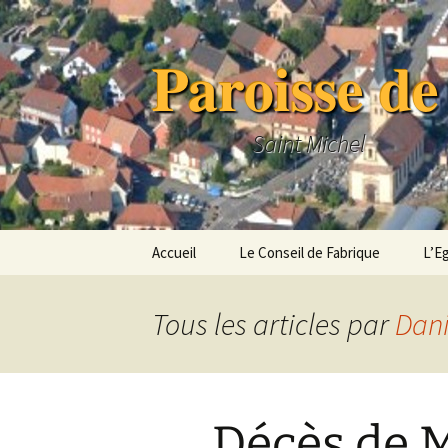
Aller
au
Paroisse de
contenu
Saint Michel
Accueil
Le Conseil de Fabrique
L’Eg
Présentation
Hist
Tous les articles par
Dani
Les Membres du Conseil
Pho
L’Equipe Relais
Décès de 