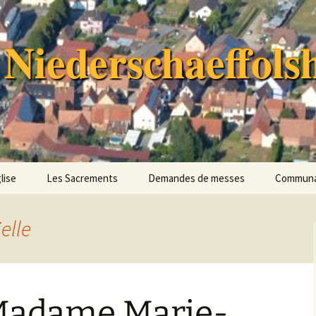
 Niederschaeffols
lise
Les Sacrements
Demandes de messes
Communau
oire
Funérailles
Communa
Paroisses
elle
Missions 
tos
Conseil P
Équipe d
Madame Marie-
Pastoral