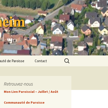
heim
Rechercher :
té de Paroisse
Contact
uté de
 « Terre de
»
Retrouvez-nous
astoral
Mon Lien Paroissial – Juillet / Août
’Animation
Communauté de Paroisse
e